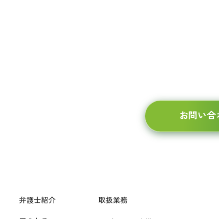
わせ・相談のご予約は、
お電話、WEBから承って
まずはご相談ください。
7728
受付時間 9:00～17:00（平日）
お問い合
2
03-6634-7867
東京
弁護士紹介
取扱業務