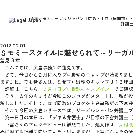
弁護士法人リーガルジャパン【広島・山口（周南市）
弁護
HOME
弁護士コラム
Ｓモミースタイルに魅せら
2012.02.01
Ｓモミースタイルに魅せられて～リーガ
蓮見 和章
こんにちは、広島事務所の蓮見です。
さて、今日から２月に入りプロ野球のキャンプが始まりまし
ますよね。でも皆さんは、なぜプロ野球のキャンプは１２球団
詳細は、こちら
「２月１日プロ野球キャンプイン」
でご確認
そう、去年のちょうど今頃このブログがスタートし、私が投
稿しました。そして、ほぼ同数のブログを広島事務所の下宮弁
そこで今回の広島シリーズでは、リーガルジャパン弁護士ブ
第一日目の本日は、「デキる弁護士」が目標の下宮弁護士（
下宮さんのブログデビューは鮮烈でした、処女作は
「大相撲
界に対する批判に向いていたと思いますが、下宮さんはその情