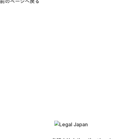
前のページへ戻る
お問い合
082-545-
広島
0834-21-290
徳山