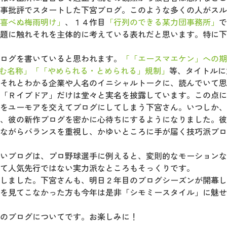
事批評でスタートした下宮ブログ。このような多くの人がスル
喜べぬ梅雨明け」
、１４作目
「行列のできる某力団事務所」
で
題に触れそれを主体的に考えている表れだと思います。特に下
ログを書いていると思われます。
「「エースマエケン」への期
む名称」
「「やめられる・とめられる」規制」
等、タイトルに
それとわかる企業や人名のイニシャルトークに、読んでいて思
「Ｒイブドア」だけは堂々と実名を披露しています。この点に
をユーモアを交えてブログにしてしまう下宮さん。いつしか、
、彼の新作ブログを密かに心待ちにするようになりました。彼
ながらバランスを重視し、かゆいところに手が届く技巧派ブロ
いブログは、プロ野球選手に例えると、変則的なモーションな
て人気先行ではない実力派なところもそっくりです。
しました。下宮さんも、明日２年目のブログシーズンが開幕し
を見てこなかった方も今年は是非「シモミースタイル」に魅せ
のブログについてです。お楽しみに！