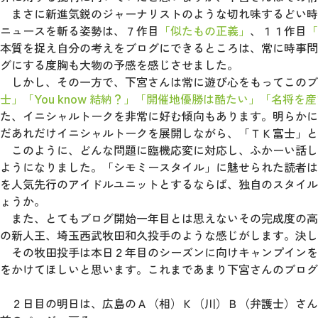
まさに新進気鋭のジャーナリストのような切れ味するどい時
ニュースを斬る姿勢は、７作目
「似たもの正義」
、１１作目
「
本質を捉え自分の考えをブログにできるところは、常に時事問
グにする度胸も大物の予感を感じさせました。
しかし、その一方で、下宮さんは常に遊び心をもってこのブ
士」
「You know 結納？」
「開催地優勝は酷たい」
「名将を産
た、イニシャルトークを非常に好む傾向もあります。明らかに
だあれだけイニシャルトークを展開しながら、「ＴＫ富士」と
このように、どんな問題に臨機応変に対応し、ふかーい話し
ようになりました。「シモミースタイル」に魅せられた読者は
を人気先行のアイドルユニットとするならば、独自のスタイル
ょうか。
また、とてもブログ開始一年目とは思えないその完成度の高
の新人王、埼玉西武牧田和久投手のような感じがします。決し
その牧田投手は本日２年目のシーズンに向けキャンプインを
をかけてほしいと思います。これまであまり下宮さんのブログ
２日目の明日は、広島のＡ（相）Ｋ（川）Ｂ（弁護士）さん