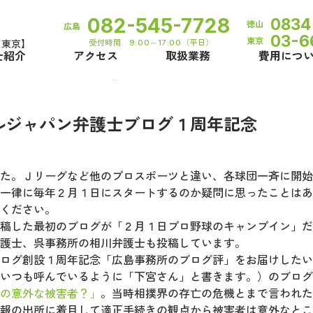
082-545-7728
0834
徳山
広島
03-6
東京
受付時間 9:00～17:00（平日）
・東京】
士紹介
アクセス
取扱業務
費用につ
れて～リーガルジャパン弁護士ブログ１周年記念
ルジャパン弁護士ブログ１周年記念
た。Ｊリーグなど他のプロスポーツと違い、各球団一斉に開始
企業様向け
法務アウトソーシングサ
一律に毎年２月１日にスタートするのか疑問に思ったことはあ
®
ください。
稿した最初のブログが「２月１日プロ野球のキャンプイン」だ
護士、呉事務所の相川弁護士も投稿しています。
ログ創設１周年記念「広島事務所のブログ評」をお届けしたい
いつも呼んでいるように「下宮さん」と書きます。）のブログ
の意外な被害者？」
。当時相撲界の存亡の危機とまで言われた
報の出所に着目して適正手続きの観点から被害者は意外なとこ