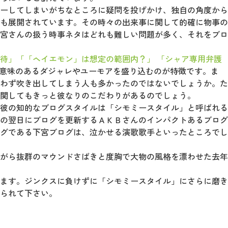
ーしてしまいがちなところに疑問を投げかけ、独自の角度から
も展開されています。その時々の出来事に関して的確に物事の
宮さんの扱う時事ネタはどれも難しい問題が多く、それをブロ
待」
「「ヘイエモン」は想定の範囲内？」
「シャア専用弁護
意味のあるダジャレやユーモアを盛り込むのが特徴です。ま
わず吹き出してしまう人も多かったのではないでしょうか。た
関してもきっと彼なりのこだわりがあるのでしょう。
彼の知的なブログスタイルは「シモミースタイル」と呼ばれる
の翌日にブログを更新するＡＫＢさんのインパクトあるブログ
グである下宮ブログは、泣かせる演歌歌手といったところでし
がら抜群のマウンドさばきと度胸で大物の風格を漂わせた去年
ます。ジンクスに負けずに「シモミースタイル」にさらに磨き
られて下さい。