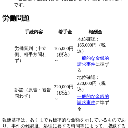
です。
労働問題
手続内容
着手金
報酬金
地位確認：
165,000円（税
労働審判（申立
165⁩,000円
込）
側、相手方問わ
（税込）
一般的な金銭的
ず）
～
請求事件
に準ず
る
地位確認：
220,000円（税
220,000円
込）
訴訟（原告・被告
（税込）
問わず）
一般的な金銭的
～
請求事件
に準ず
る
報酬基準は、あくまでも標準的な金額を示しているものであ
り、事件の難易度、処理に要する時間等によって、増減する