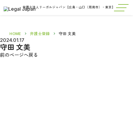
弁護士法人リーガルジャパン【広島・山口（周南市）・東京】
HOME
弁護士登録
守田 文美
2024.01.17
守田 文美
前のページへ戻る
お問い合わせ・相談のご予約は、
お電話、WEBから承っております。
まずはご相談ください。