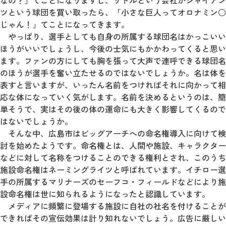
なの？」てことになりますし、リトルという会社がジャイアン
ツという球団を買い取ったら、「小さな巨人ってオロナミン○
じゃん！」てことになってきます。
やっぱり、選手としても自身の所属する球団名はかっこいい
ほうがいいでしょうし、今後の士気にもかかわってくると思い
ます。ファンの方にしても胸を張って大声で連呼できる球団名
のほうが選手を奮い立たせるのではないでしょうか。名は体を
表すと言いますが、いったん名前をつければそれに向かって相
応な体になっていく気がします。名前を決めるというのは、簡
単そうで、実はその後の体の運命にも大きく影響してくるので
はないでしょうか。
そんな中、広島市はビッグアーチへの命名権導入に向けて検
討を始めたようです。命名権とは、人間や施設、キャラクター
などに対して名称をつけることのできる権利とされ、このうち
施設命名権はネーミングライツと呼ばれています。イチロー選
手の所属するマリナーズのセーフコ・フィールドなどにより施
設命名権は世に知られるようになったと認識しています。
メディアに頻繁に登場する施設に自社の社名を付けることが
できればその宣伝効果は計り知れないでしょう。広告に厳しい