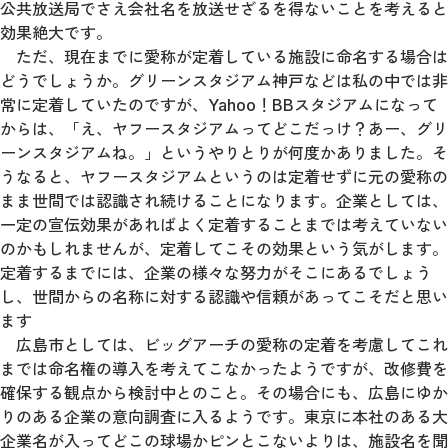
公共放送局でさえ会社名を放送せざるを得ないことを考えると
効果絶大です。
ただ、現在までに愛称が定着している施設に命名する場合は
どうでしょうか。グリーンスタジアム神戸などは私の中では非
常に定着していたのですが、Yahoo！BBスタジアムになって
からは、「え、ヤフースタジアムってどこだっけ？あー、グリ
ーンスタジアムね。」というやりとりが何度かありました。そ
うなると、ヤフースタジアムというのは定着せずに元の愛称の
まま世間では認識され続けることになります。企業としては、
一定の宣伝効果があればよく定着することまでは考えていない
のかもしれませんが、定着してこその効果という気がします。
定着するまでには、企業の様々な努力がそこにあるでしょう
し、世間からの名称に対する認識や信頼があってこそだと思い
ます
広島市としては、ビッグアーチの愛称の定着を考慮してこれ
までは命名権の導入を考えてこなかったようですが、改修費を
確保する観点から検討中とのこと。その場合にも、広島にゆか
りのある企業の意向調査に入るようです。東京に本社のある大
企業名が入ってどこの球場かピンとこないよりは、施設名を聞