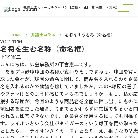
弁護士法人リーガルジャパン【広島・山口（周南市）・東京】
HOME
弁護士コラム
名将を生む名称（命名権）
2011.11.16
名将を生む名称（命名権）
下宮 憲二
こんにちは、広島事務所の下宮憲二です。
あるプロ野球球団の名称が変わりそうですねぇ。球団を買い
取った会社が、球団の命名に関して、商品名を入れるのか企業
名を入れるのかで物議を醸していましたが。このB球団の選手
やファンはどのように感じているのでしょうか。もし、私が応
援する球団が、今回のような商品名を全面に押し出したものに
球団名を変更した場合、今までとかわらずに応援できるかと問
われると即答できないです。企業名を使用するにしても同様で
す。ライオンという会社がタイガースという球団を買い取った
としたら、「ライオンタイガース」となり「え、獅子なの？虎