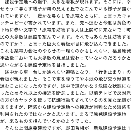
建設予定地への途中、大きな看板が現れます。そこには、幸
せそうに暮らす親子が海の見える丘でなごんでいる様子が描か
れていますが、「豊かな暮らしを原電とともに」と言ったキャ
ッチコピーが書かれています。また、先へ進むと今度は黄色の
下地に赤い文字で「原電を妨害する人は上関町に来ないで！町
民の大多数は建設を望んでいます。それでもあなたは妨害する
のですか？」と言った巨大な看板が目に飛び込んできました。
これも某電力会社のやらせの一環なのかもしれない、福島原発
事故後においても大多数の意見は変わっていないのだろうかと
思いながらも建設予定地を目指しました。
途中から車一台しか通れない道幅となり、「行き止まり」の
看板が現れました。そこで車を降りてやぶ蚊の飛び交う獣道を
進むことになったのですが、途中で道がかなり危険な状態にな
ったためそれ以上の接近を断念しました。以前テレビで反対派
の方がカヤックを使って抗議行動をされているのを見た記憶が
ありますが、陸路から建設予定地への接近が困難なため海路を
利用されたのではないかと思います。まるで原発建設予定地
が、来るものを拒んでいるかのようでした。
そんな上関原発建設ですが、野田首相が「新規建設予定は１