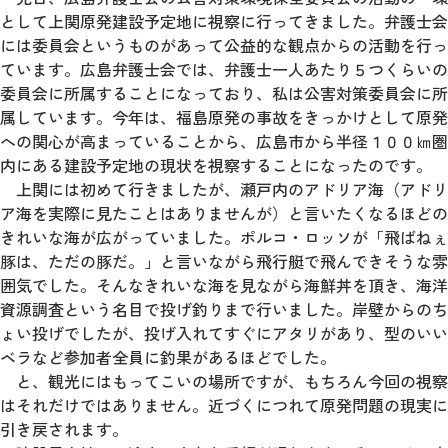
として上関原発建設予定地に視察に行ってきました。弁護士会
には委員会というものがあって公益的な観点からの活動を行っ
ています。広島弁護士会では、弁護士一人あたり５つくらいの
委員会に所属することになっており、私は公害対策委員会に所
属しています。今年は、福島原発の事故をきっかけとして原発
への関心が高まっていることから、広島市から半径１００㎞圏
内にある建設予定地の現状を視察することになったのです。
上関には初めて行きましたが、瀬戸内のアドリア海（アドリ
ア海を実際に見たことはありませんが）と言いたくなるほどの
きれいな海が広がっていました。ポルコ・ロッソが「飛ばねぇ
豚は、ただの豚だ。」と言いながら飛行艇で飛んできそうな雰
囲気でした。そんなきれいな海を見ながら海鮮丼を頂き、海洋
資源調査という名目で投げ釣りまで行いました。岸壁からのち
ょい投げでしたが、投げ入れてすぐにアタリがあり、型のいい
ベラなど参加者全員に釣果があるほどでした。
と、観光にはもってこいの場所ですが、もちろん今回の視察
はそれだけではありません。近づくにつれて原発問題の現実に
引き戻されます。