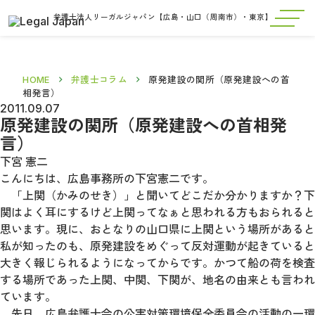
弁護士法人リーガルジャパン【広島・山口（周南市）・東京】
HOME
弁護士コラム
原発建設の関所（原発建設への首
相発言）
2011.09.07
原発建設の関所（原発建設への首相発
言）
下宮 憲二
こんにちは、広島事務所の下宮憲二です。
「上関（かみのせき）」と聞いてどこだか分かりますか？下
関はよく耳にするけど上関ってなぁと思われる方もおられると
思います。現に、おとなりの山口県に上関という場所があると
私が知ったのも、原発建設をめぐって反対運動が起きていると
大きく報じられるようになってからです。かつて船の荷を検査
する場所であった上関、中関、下関が、地名の由来とも言われ
ています。
先日、広島弁護士会の公害対策環境保全委員会の活動の一環