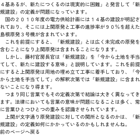
４基あるが、新たにつくるのは現実的に困難」と発言して「新
規建設」の定義が問題になっています。
国の２０１０年度の電力供給計画には１４基の建設が明記さ
れており、そこには上関原発と工事の進捗率が９０％を超えた
島根原発３号機が含まれています。
これを前提にすると、「新規建設」とは広く未完成の原発を
含むことになり上関原発は含まれることになります。
しかし、藤村官房長官は「新規建設」を「今から土地を手当
てして、新たに建設する意味」と説明しています。これを前提
にすると上関原発は用地の埋め立て工事に着手しており、「今
から土地を手当てして」の解釈次第では「新規建設」に含まれ
ないことになり得ます。
つまり同じ言葉でもその定義次第で結論は大きく異なってき
ます。法律においても言葉の意味が問題になることは多く、常
に言葉ひとつひとつの重みを認識させられています。
上関が文字通り原発建設に対しての関所となるのかは、「新
規建設」の定義如何にかかっているのかもしれませんね。
前のページへ戻る