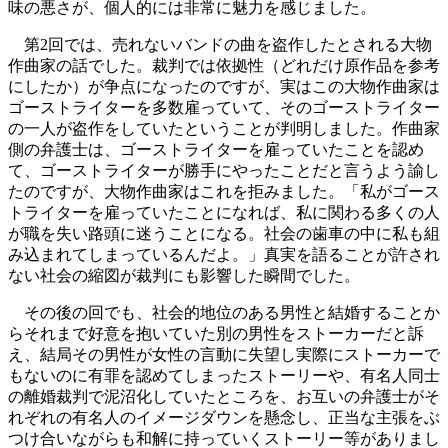
味の悪さが、個人的には非常に魅力を感じました。
第2回では、売れないバンドの曲を盗作したとされる大物
作曲家の話でした。裁判では依拠性（どれだけ原作品を参考
にしたか）が争点になったのですが、実はこの大物作曲家は
ゴーストライターを多数雇っていて、そのゴーストライター
の一人が盗作をしていたということが判明しました。作曲家
側の弁護士は、ゴーストライターを雇っていたことを認め
て、ゴーストライターが勝手にやったことだと言うよう諭し
たのですが、大物作曲家はこれを拒みました。「私がゴース
トライターを雇っていたことになれば、私に関わる多くの人
が職を失い路頭に迷うことになる。社会の歯車の中に私も組
み込まれてしまっているんだよ。」真実を語ることが許され
ない社会の縮図が裁判にも影響した瞬間でした。
その後の回でも、社会的地位のある男性と結婚することか
らそれまで好意を抱いていた別の男性をストーカーだと訴
え、結局その男性が女性の言動に失望し実際にストーカーで
もないのに有罪を認めてしまったストーリーや、有名人同士
の離婚裁判で泥沼化していたところを、お互いの弁護士がそ
れぞれの有名人のイメージダウンを懸念し、正当な主張をぶ
つけ合いながらも和解に持っていくストーリー等がありまし