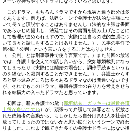
メージが持ちやすいドラマになっていると思います。
このドラマ、もちろんドラマですから現実と違う部分は多
くあります。例えば、法廷シーンで弁護士が法的な主張につ
いて長々と演説することはありませんし（法的な主張は書面
であらかじめ提出し、法廷ではその書面を読み上げたことに
して審理が進められますので、実際には自らの法的主張につ
いて長々と話しをすることはありません。）、民事の事件で
第○回「公判」という言い方をすることはありません。
（「公判」とは刑事事件で使う言葉です。）また前回の放送
では、弁護士を交えての話し合いから、突如離婚裁判になっ
てしまったり（実際には離婚の場合は、調停手続きというも
のを経ないと裁判することができません。）、弁護士からす
ると突っ込みどころは多々あるドラマなのは間違いないです
が、それでもこのドラマ、毎回弁護士の在り方を考えさせら
れる結構力の入ったドラマだと思っています。
初回は、新人弁護士の黛（
新垣結衣、ガッキーは最近弁護
士役が多いですね
）が、頑張って弁護して無罪となり釈放さ
れた依頼者の言動から、もしかしたら自分は真犯人を社会に
放ってしまったのではないかと思い悩むというシーンで終わ
りました。これまで観てきた多くの弁護士ドラマにはない後