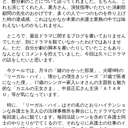
ど、数分劇のことについて語ってくれました。もちろん、こ
れも演じてくれた人、裏方さん、演技指導いただいた演劇部
顧問の先生のおかげです。多くの人で一つのものを作り上げ
た時の達成感、これはなかなか本業の弁護士業務の中では味
わえないものかもしれません。
ところで、最近ドラマに関するブログを書いておりません
でしたが、別にドラマを観ていなかったわけではありませ
ん。ただ、自分が劇の脚本を書いたりしていたこともあり、
なんとなくコメントを控えていました。今回は久々にドラマ
の話をしたいと思います。
今クールでは、月９の「鍵のかかった部屋」、火曜9時の
「リーガル・ハイ」、懐かしの僕生きシリーズ「37歳で医者
になった僕」、17歳のシンガー家入レオさんの主題歌も魅力
的な「カエルの王女さま」、中居正広さん主演「ＡＴＡＲ
Ｕ」等が気になっています。
特に、「リーガル・ハイ」はその名のとおりハイテンショ
ンな弁護士を主人公の法律事務所を舞台にしたドラマなので
毎回楽しみに観ています。毎回法廷シーンを含めて弁護士同
士のやりとりがでてくるので、それなりに弁護士の仕事のイ