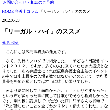
お問い合わせ・
相談の
ご予約
HOME
弁護士コラム
「リーガル・ハイ」のススメ
2012.05.23
「リーガル・ハイ」のススメ
蓮見 和章
こんにちは広島事務所の蓮見です。
さて、先日のブログでご紹介した、「子どもの日記念イベ
ント２０１２」ですが、多くの人に来ていただき大盛況とな
りました。ある弁護士によれば広島弁護士会主催のイベント
の中では史上最多の入場者数ではないかとのことで、実行委
員長を務めた私としては本当に嬉しい限りでした。
何より劇に関して「面白かった。」「わかりやすかった」
という声が多かった事に関しては涙がでそうな程嬉しかった
です。劇の後に講演していただいた江川紹子さんも冒頭で
「私が話したいことを全てわかりやすく伝えてくれた。」な