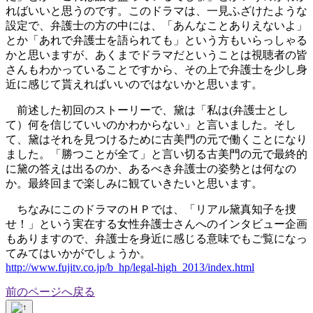
ればいいと思うのです。このドラマは、一見ふざけたような
設定で、弁護士の方の中には、「あんなことありえないよ」
とか「あれで弁護士を語られても」という方もいらっしゃる
かと思いますが、あくまでドラマだということは視聴者の皆
さんもわかっていることですから、その上で弁護士を少し身
近に感じて貰えればいいのではないかと思います。
前述した初回のストーリーで、黛は「私は(弁護士とし
て）何を信じていいのかわからない」と言いました。そし
て、黛はそれを見つけるために古美門の元で働くことになり
ました。「勝つことが全て」と言い切る古美門の元で最終的
に黛の答えは出るのか、あるべき弁護士の姿勢とは何なの
か。最終回まで楽しみに観ていきたいと思います。
ちなみにこのドラマのＨＰでは、「リアル黛真知子を捜
せ！」という実在する女性弁護士さんへのインタビュー企画
もありますので、弁護士を身近に感じる意味でもご覧になっ
てみてはいかがでしょうか。
http://www.fujitv.co.jp/b_hp/legal-high_2013/index.html
前のページへ戻る