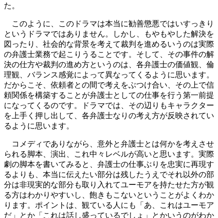
た。
このように、このドラマは本当に勧善懲悪ではいすっきり
というドラマではありません。しかし、もやもやした解決を
図ったり、社会的な背景を考えて裁判を進めるいうのは実際
の弁護士業務で起こりうることです。そして、その事件の解
決の仕方や裁判の進め方というのは、各弁護士の価値観、倫
理観、バランス感覚によって異なってくるように思います。
だからこそ、依頼者との間で考えをぶつけ合い、その上で信
頼関係を構築することが弁護士としての仕事を行う第一前提
になってくるのです。ドラマでは、その辺りもキャラクター
を上手く押し出して、各弁護士なりの考え方が反映されてい
るように思います。
コメディでありながら、意外と弁護士とは何かを考えさせ
られる脚本、演出、これ中々レベルが高いと思います。実際
劇の脚本を書いてみると、弁護士の仕事ぶりを忠実に再現す
るよりも、本当に伝えたい部分は残したうえでそれ以外の部
分は非現実的な部分も取り入れてユーモアを持たせた方が観
る方はわかりやすいし、飽きもこないということがよくわか
ります。ポイントは、観ている人にも「あ、これはユーモア
だ」とか「これは話し盛っているでしょ」とかいうのがわか