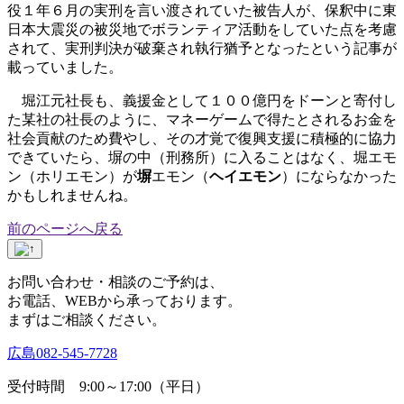
役１年６月の実刑を言い渡されていた被告人が、保釈中に東
日本大震災の被災地でボランティア活動をしていた点を考慮
されて、実刑判決が破棄され執行猶予となったという記事が
載っていました。
堀江元社長も、義援金として１００億円をドーンと寄付し
た某社の社長のように、マネーゲームで得たとされるお金を
社会貢献のため費やし、その才覚で復興支援に積極的に協力
できていたら、塀の中（刑務所）に入ることはなく、堀エモ
ン（ホリエモン）が
塀
エモン（
ヘイエモン
）にならなかった
かもしれませんね。
前のページへ戻る
お問い合わせ・相談のご予約は、
お電話、WEBから承っております。
まずはご相談ください。
広島
082-545-7728
受付時間 9:00～17:00（平日）