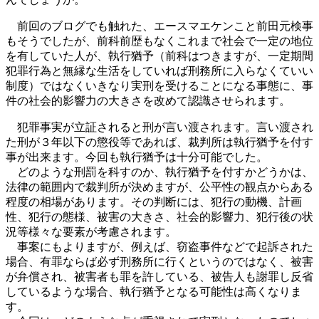
前回のブログでも触れた、エースマエケンこと前田元検事
もそうでしたが、前科前歴もなくこれまで社会で一定の地位
を有していた人が、執行猶予（前科はつきますが、一定期間
犯罪行為と無縁な生活をしていれば刑務所に入らなくていい
制度）ではなくいきなり実刑を受けることになる事態に、事
件の社会的影響力の大きさを改めて認識させられます。
犯罪事実が立証されると刑が言い渡されます。言い渡され
た刑が３年以下の懲役等であれば、裁判所は執行猶予を付す
事が出来ます。今回も執行猶予は十分可能でした。
どのような刑罰を科すのか、執行猶予を付すかどうかは、
法律の範囲内で裁判所が決めますが、公平性の観点からある
程度の相場があります。その判断には、犯行の動機、計画
性、犯行の態様、被害の大きさ、社会的影響力、犯行後の状
況等様々な要素が考慮されます。
事案にもよりますが、例えば、窃盗事件などで起訴された
場合、有罪ならば必ず刑務所に行くというのではなく、被害
が弁償され、被害者も罪を許している、被告人も謝罪し反省
しているような場合、執行猶予となる可能性は高くなりま
す。