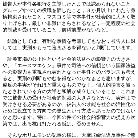
被告人が本件各犯行を主導したとまでは認められないこと，
グループすべての役職を辞したこと，３か月以上にわたり身
柄拘束されたこと，マスコミ等で本事件が社会的に大きく取
り上げられ，厳しい非難にさらされるなど，一定程度の社会
的制裁を受けていること，前科前歴がないなど。
結論としては、有利な事情を考慮してもなお，被告人に対
しては，実刑をもって臨まざるを得ないと判断しています。
証券市場の公正性という社会的法益への影響力の大きさ
や、「エースマエケン」事件で司法への信頼という国家法益
への影響力も重視され実刑となった事件とのバランスも考え
ると、実刑の判断もやむを得ないのかなぁとも思いますが、
違反の事実がそれほど重大なものでなく、個人的損害を被っ
たとされている方の大半と和解が成立していること、これま
でに被告人の受けた社会的制裁の大きさなどから、実刑まで
受けさせる必要があるのか、被告人の才能を社会の活性化の
ために役立てる方向での更生という方法もあったのではない
かと思います。特に、今回の件での社会的影響力の捉え方次
第では、出る杭は打たれる感は、否めません。
そんなホリエモンの記事の横に、大麻取締法違反事件で懲