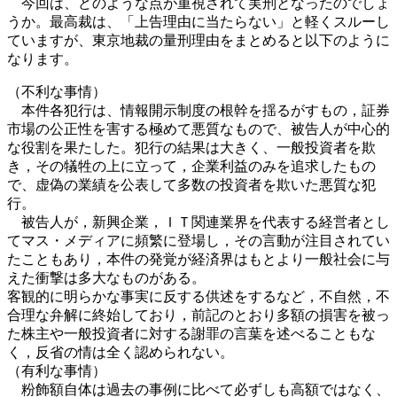
今回は、どのような点が重視されて実刑となったのでしょ
うか。最高裁は、「上告理由に当たらない」と軽くスルーし
ていますが、東京地裁の量刑理由をまとめると以下のように
なります。
（不利な事情）
本件各犯行は、情報開示制度の根幹を揺るがすもの，証券
市場の公正性を害する極めて悪質なもので、被告人が中心的
な役割を果たした。犯行の結果は大きく、一般投資者を欺
き，その犠牲の上に立って，企業利益のみを追求したもの
で、虚偽の業績を公表して多数の投資者を欺いた悪質な犯
行。
被告人が，新興企業，ＩＴ関連業界を代表する経営者とし
てマス・メディアに頻繁に登場し，その言動が注目されてい
たこともあり，本件の発覚が経済界はもとより一般社会に与
えた衝撃は多大なものがある。
客観的に明らかな事実に反する供述をするなど，不自然，不
合理な弁解に終始しており，前記のとおり多額の損害を被っ
た株主や一般投資者に対する謝罪の言葉を述べることもな
く，反省の情は全く認められない。
（有利な事情）
粉飾額自体は過去の事例に比べて必ずしも高額ではなく、