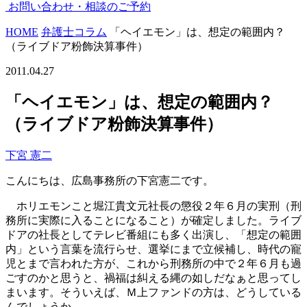
お問い合わせ・
相談の
ご予約
HOME
弁護士コラム
「ヘイエモン」は、想定の範囲内？
（ライブドア粉飾決算事件）
2011.04.27
「ヘイエモン」は、想定の範囲内？
（ライブドア粉飾決算事件）
下宮 憲二
こんにちは、広島事務所の下宮憲二です。
ホリエモンこと堀江貴文元社長の懲役２年６月の実刑（刑
務所に実際に入ることになること）が確定しました。ライブ
ドアの社長としてテレビ番組にも多く出演し、「想定の範囲
内」という言葉を流行らせ、選挙にまで立候補し、時代の寵
児とまで言われた方が、これから刑務所の中で２年６月も過
ごすのかと思うと、禍福は糾える縄の如しだなぁと思ってし
まいます。そういえば、Ｍ上ファンドの方は、どうしている
んでしょうか。